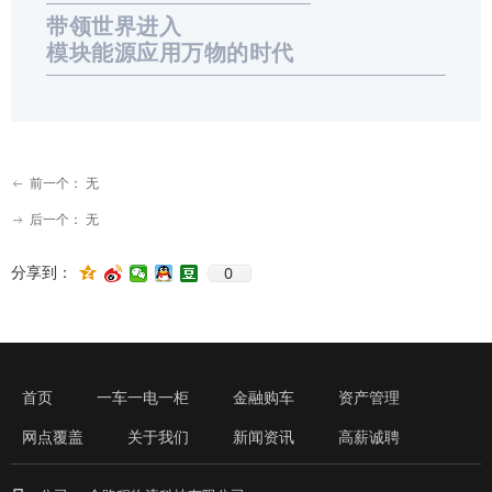
带领世界进入
模块能源应用万物的时代
前一个：
无
ꂃ
后一个：
无
ꁹ
0
分享到：
首页
一车一电一柜
金融购车
资产管理
网点覆盖
关于我们
新闻资讯
高薪诚聘