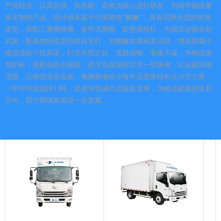
产品特点：以高品质、高性能、高效为核心进行研发，为城市物流量
身定制的产品；设计感来源于中国神兽“貔貅”，具有高辨识度的前脸
造型，搭配三重檐格珊、盔甲式侧围、影壁保险杠，为城市运输全副
武装；配着独特造型的炫目车灯，为貔貅前脸画龙点睛，增添独属于
物流业的个性风采；灯光所照之处，道路清晰、车速不减，为物流保
驾护航；搭配电热后视镜，雨天也能洞察后方一切事物，让运输风雨
无阻，让物流安全高效。每辆换电轻卡每年运营里程长达10万公里，
一年可持续减排13吨，促进绿色城市运输新发展，为物流赋能创造新
方向，助力双碳政策进一步发展。