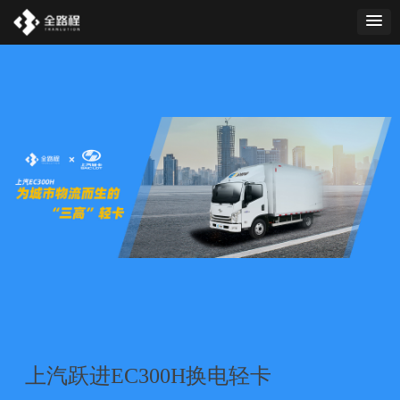
上汽跃进EC300H换电轻卡